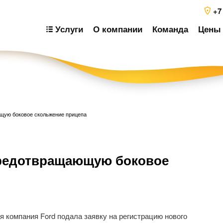
+7
Услуги
О компании
Команда
Цены 
ющую боковое скольжение прицепа
Н
 предотвращающую боковое
п
з
я компания Ford подала заявку на регистрацию нового