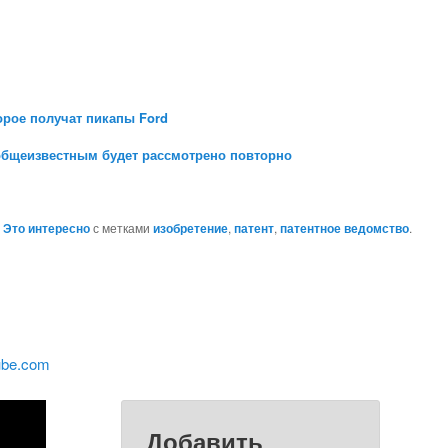
орое получат пикапы Ford
общеизвестным будет рассмотрено повторно
,
Это интересно
с метками
изобретение
,
патент
,
патентное ведомство
.
ube.com
Добавить