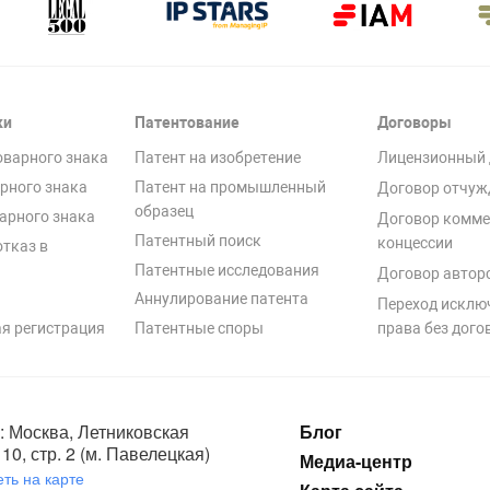
ки
Патентование
Договоры
оварного знака
Патент на изобретение
Лицензионный 
рного знака
Патент на промышленный
Договор отчуж
образец
арного знака
Договор комме
Патентный поиск
концессии
отказ в
Патентные исследования
Договор автор
Аннулирование патента
Переход исклю
я регистрация
Патентные споры
права без дого
: Москва, Летниковская
Блог
10, стр. 2 (м. Павелецкая)
Медиа-центр
ть на карте