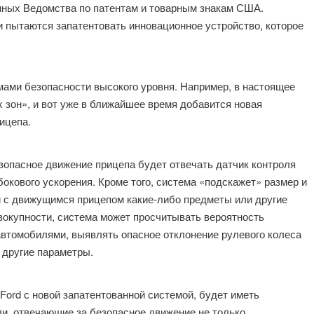
анных Ведомства по патентам и товарным знакам США.
и пытаются запатентовать инновационное устройство, которое
мами безопасности высокого уровня. Например, в настоящее
 зон», и вот уже в ближайшее время добавится новая
ицепа.
безопасное движение прицепа будет отвечать датчик контроля
бокового ускорения. Кроме того, система «подскажет» размер и
и с движущимся прицепом какие-либо предметы или другие
овокупности, система может просчитывать вероятность
автомобилями, выявлять опасное отклонение рулевого колеса
 другие параметры.
Ford с новой запатентованной системой, будет иметь
и, отвечающие за безопасное движение не только