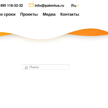
 495 118-32-32
info@patentus.ru
Ru
и сроки
Проекты
Медиа
Контакты
П
о
авигация
и
о
с
аписям
к