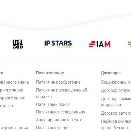
ки
Патентование
Договоры
оварного знака
Патент на изобретение
Лицензионный 
рного знака
Патент на промышленный
Договор отчуж
образец
арного знака
Договор комме
Патентный поиск
концессии
отказ в
Патентные исследования
Договор автор
Аннулирование патента
Переход исклю
я регистрация
Патентные споры
права без дого