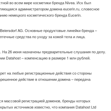
тной во всем мире косметики бренда Nivea. Иск был
вляющаяся администратором домена eucerin.ru, словесное
нию немецкого косметического бренда Eucerin.
й Beiersdorf AG. Основные продуктовые линейки бренда –
течные средства по уходу за кожей тела и лица.
. На 26 июня назначены предварительные слушания по делу.
нии Datahost – компенсацию в размере 1 млн рублей.
прет на любые регистрационные действия со стороны
азрешенное действие в отношении домена – передача
ся массовой регистрацией доменов, бренды которых
рытых источников известно, что компания Datahost Ltd