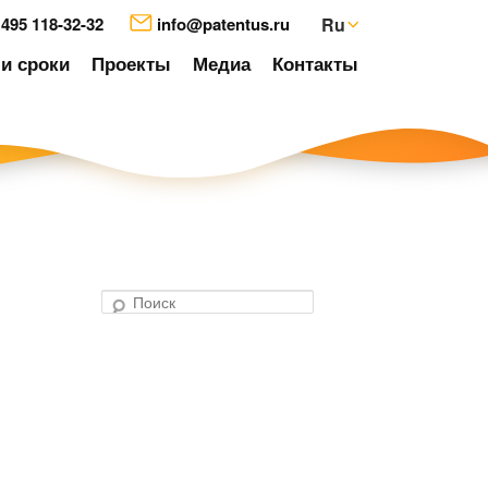
 495 118-32-32
info@patentus.ru
Ru
и сроки
Проекты
Медиа
Контакты
П
о
авигация
и
о
с
аписям
к