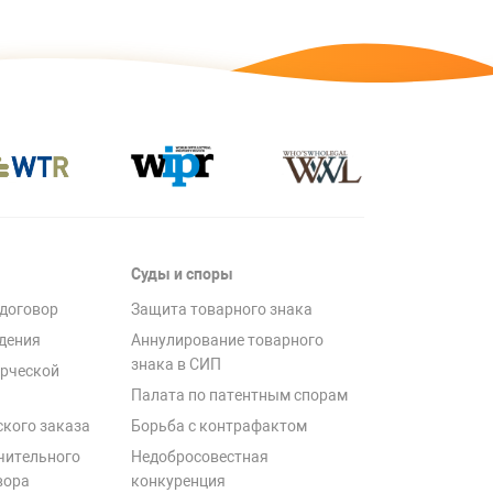
Суды и споры
договор
Защита товарного знака
дения
Аннулирование товарного
знака в СИП
рческой
Палата по патентным спорам
ского заказа
Борьба с контрафактом
чительного
Недобросовестная
вора
конкуренция