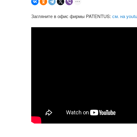
Загляните в офис фирмы PATENTUS:
см. на yout