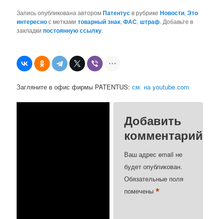
Запись опубликована автором
Патентус
в рубрике
Новости
,
Это
интересно
с метками
товарный знак
,
ФАС
,
штраф
. Добавьте в
закладки
постоянную ссылку
.
Загляните в офис фирмы PATENTUS:
см. на youtube.com
Добавить
комментарий
Ваш адрес email не
будет опубликован.
Обязательные поля
*
помечены