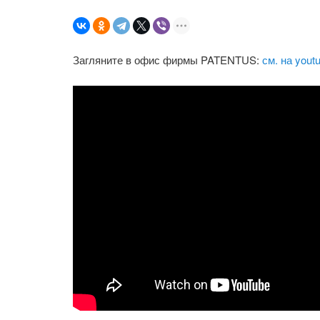
Загляните в офис фирмы PATENTUS:
см. на yout