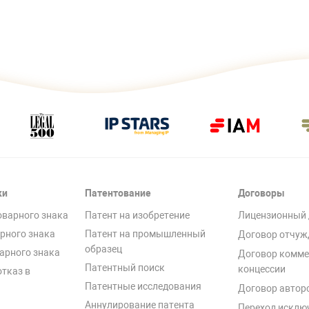
ки
Патентование
Договоры
оварного знака
Патент на изобретение
Лицензионный 
рного знака
Патент на промышленный
Договор отчуж
образец
арного знака
Договор комме
Патентный поиск
концессии
отказ в
Патентные исследования
Договор автор
Аннулирование патента
Переход исклю