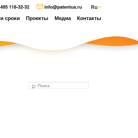
 495 118-32-32
info@patentus.ru
Ru
и сроки
Проекты
Медиа
Контакты
П
о
авигация
и
о
с
аписям
к