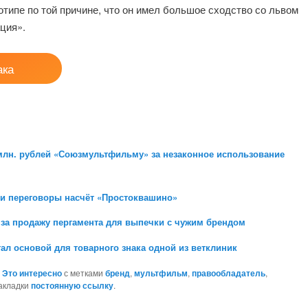
отипе по той причине, что он имел большое сходство со львом
ция».
ака
млн. рублей «Союзмультфильму» за незаконное использование
ли переговоры насчёт «Простоквашино»
за продажу пергамента для выпечки с чужим брендом
 основой для товарного знака одной из ветклиник
,
Это интересно
с метками
бренд
,
мультфильм
,
правообладатель
,
закладки
постоянную ссылку
.