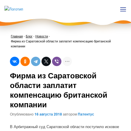
Главная
-
Блог
-
Новости
-
Фирма из Саратовской области заплатит компенсацию британской
компании
Нави
Фирма из Саратовской
по
запи
области заплатит
компенсацию британской
компании
Опубликовано
16 августа 2018
автором
Патентус
В Арбитражный суд Саратовской области поступило исковое