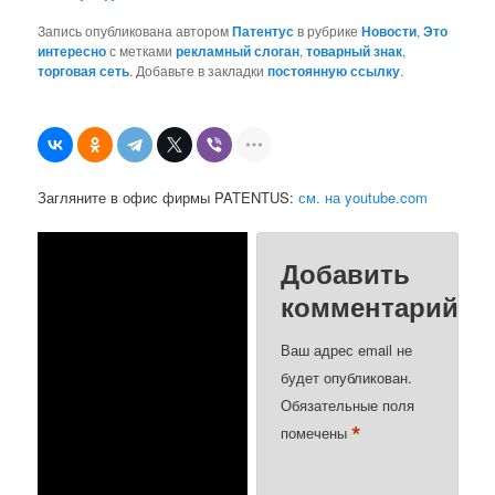
Запись опубликована автором
Патентус
в рубрике
Новости
,
Это
интересно
с метками
рекламный слоган
,
товарный знак
,
торговая сеть
. Добавьте в закладки
постоянную ссылку
.
Загляните в офис фирмы PATENTUS:
см. на youtube.com
Добавить
комментарий
Ваш адрес email не
будет опубликован.
Обязательные поля
*
помечены