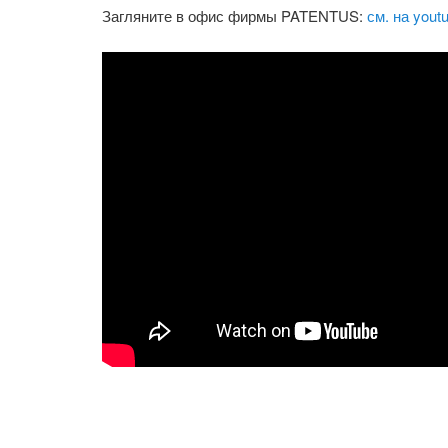
Загляните в офис фирмы PATENTUS:
см. на yout