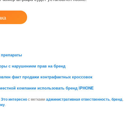
ака
 препараты
оры с нарушением прав на бренд
новлен факт продажи контрафактных кроссовок
л местной компании использовать бренд IPHONE
,
Это интересно
с метками
административная отвественность
,
бренд
,
лку
.