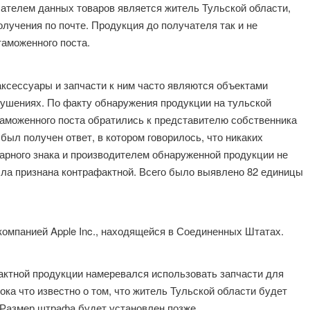
чателем данных товаров является житель Тульской области,
олучения по почте. Продукция до получателя так и не
аможенного поста.
ксессуары и запчасти к ним часто являются объектами
ушениях. По факту обнаружения продукции на тульской
аможенного поста обратились к представителю собственника
 был получен ответ, в котором говорилось, что никаких
арного знака и производителем обнаруженной продукции не
ыла признана контрафактной. Всего было выявлено 82 единицы
омпанией Apple Inc., находящейся в Соединенных Штатах.
актной продукции намеревался использовать запчасти для
ока что известно о том, что житель Тульской области будет
 Размер штрафа будет установлен позже.