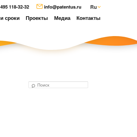
 495 118-32-32
info@patentus.ru
Ru
и сроки
Проекты
Медиа
Контакты
П
о
авигация
и
о
с
аписям
к