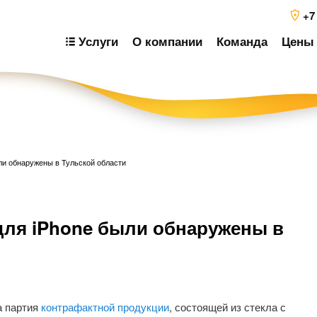
+7
Услуги
О компании
Команда
Цены 
ли обнаружены в Тульской области
Н
для iPhone были обнаружены в
п
з
а партия
контрафактной продукции
, состоящей из стекла с