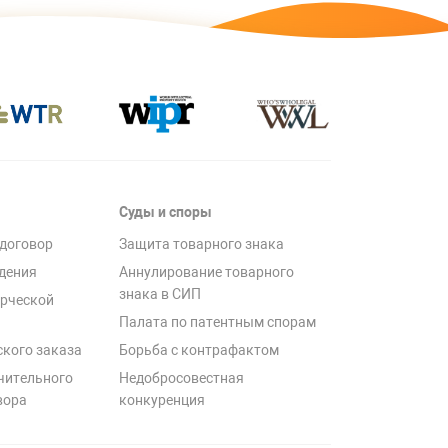
Суды и споры
договор
Защита товарного знака
дения
Аннулирование товарного
знака в СИП
рческой
Палата по патентным спорам
ского заказа
Борьба с контрафактом
чительного
Недобросовестная
вора
конкуренция