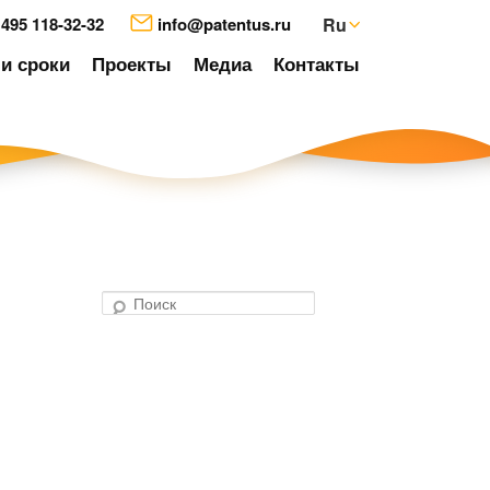
 495 118-32-32
info@patentus.ru
Ru
и сроки
Проекты
Медиа
Контакты
П
о
авигация
и
о
с
аписям
к