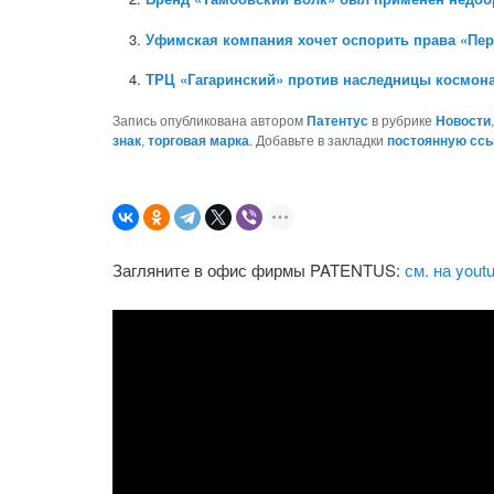
Уфимская компания хочет оспорить права «Пер
ТРЦ «Гагаринский» против наследницы космона
Запись опубликована автором
Патентус
в рубрике
Новости
знак
,
торговая марка
. Добавьте в закладки
постоянную сс
Загляните в офис фирмы PATENTUS:
см. на yout