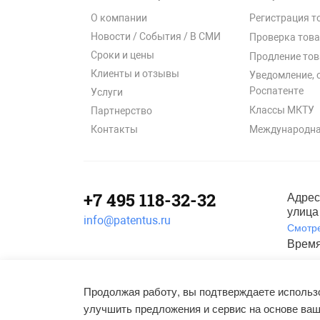
О компании
Регистрация т
Новости / События / В СМИ
Проверка това
Сроки и цены
Продление тов
Клиенты и отзывы
Уведомление, 
Роспатенте
Услуги
Классы МКТУ
Партнерство
Международна
Контакты
+7 495 118-32-32
Адрес
улица 
info@patentus.ru
Смотре
Время
Полити
©
2006-2026
, ООО «Патентус».
Продолжая работу, вы подтверждаете использо
Все права защищены.
улучшить предложения и сервис на основе ваш