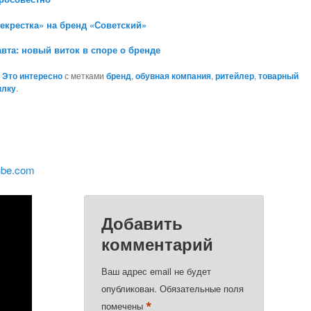
екрестка» на бренд «Советский»
вта: новый виток в споре о бренде
,
Это интересно
с метками
бренд
,
обувная компания
,
ритейлер
,
товарный
ылку
.
ube.com
Добавить
комментарий
Ваш адрес email не будет
опубликован.
Обязательные поля
*
помечены