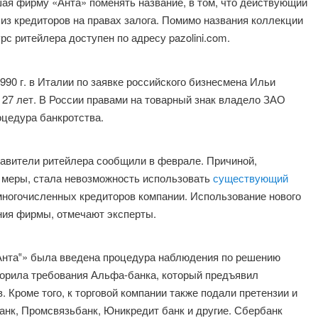
шая фирму «Анта» поменять название, в том, что действующий
у из кредиторов на правах залога. Помимо названия коллекции
рс ритейлера доступен по адресу pazolini.com.
1990 г. в Италии по заявке российского бизнесмена Ильи
 27 лет. В России правами на товарный знак владело ЗАО
оцедура банкротства.
тавители ритейлера сообщили в феврале. Причиной,
е меры, стала невозможность использовать
существующий
з многочисленных кредиторов компании. Использование нового
ния фирмы, отмечают эксперты.
Анта‟» была введена процедура наблюдения по решению
орила требования Альфа-банка, который предъявил
 Кроме того, к торговой компании также подали претензии и
анк, Промсвязьбанк, Юникредит банк и другие. Сбербанк