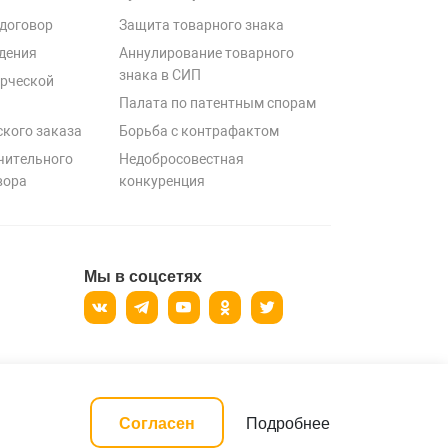
договор
Защита товарного знака
дения
Аннулирование товарного
знака в СИП
рческой
Палата по патентным спорам
ского заказа
Борьба с контрафактом
чительного
Недобросовестная
вора
конкуренция
Мы в соцсетях
ерсональных данных
Подробнее
Согласен