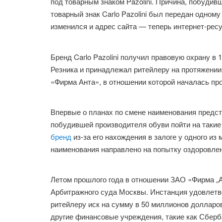
под товарным знаком Pazolini. Причина, побудив
товарный знак Carlo Pazolini был передан одном
изменился и адрес сайта — теперь интернет-ресу
Бренд Carlo Pazolini получил правовую охрану в 
Резника и принадлежал ритейлеру на протяжении
«Фирма Анта», в отношении которой началась пр
Впервые о планах по смене наименования предс
побудившей производителя обуви пойти на таки
бренд
из-за его нахождения в залоге у одного и
наименования направлено на попытку оздоровле
Летом прошлого года в отношении ЗАО «Фирма „
Арбитражного суда Москвы. Инстанция удовлетв
ритейлеру иск на сумму в 50 миллионов долларов.
другие финансовые учреждения, такие как Сберб