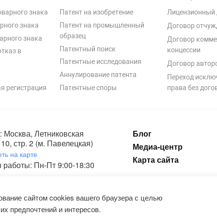
оварного знака
Патент на изобретение
Лицензионный 
рного знака
Патент на промышленный
Договор отчуж
образец
арного знака
Договор комме
Патентный поиск
концессии
отказ в
Патентные исследования
Договор автор
Аннулирование патента
Переход исклю
я регистрация
Патентные споры
права без дого
: Москва, Летниковская
Блог
10, стр. 2 (м. Павелецкая)
Медиа-центр
ть на карте
Карта сайта
 работы: Пн-Пт 9:00-18:30
ка конфиденциальности и пользовательское соглашение на обработку п
вание сайтом cookies вашего браузера с целью
их предпочтений и интересов.