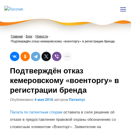
Главная
-
Блог
-
Новости
-
Подтверждён отказ кемеровскому «военторгу» в регистрации бренда
Нави
Подтверждён отказ
по
запи
кемеровскому «военторгу» в
регистрации бренда
Опубликовано
4 мая 2016
автором
Патентус
Палата по патентным спорам
оставила в силе решение об
отказе в предоставлении правовой охраны обозначению со
словесным элементом «Военторг». Заявителем на