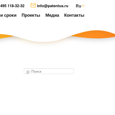
 495 118-32-32
info@patentus.ru
Ru
и сроки
Проекты
Медиа
Контакты
П
о
авигация
и
о
с
аписям
к