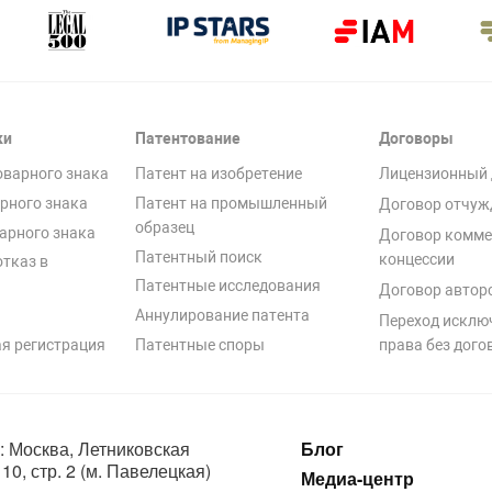
ки
Патентование
Договоры
оварного знака
Патент на изобретение
Лицензионный 
рного знака
Патент на промышленный
Договор отчуж
образец
арного знака
Договор комме
Патентный поиск
концессии
отказ в
Патентные исследования
Договор автор
Аннулирование патента
Переход исклю
я регистрация
Патентные споры
права без дого
: Москва, Летниковская
Блог
10, стр. 2 (м. Павелецкая)
Медиа-центр