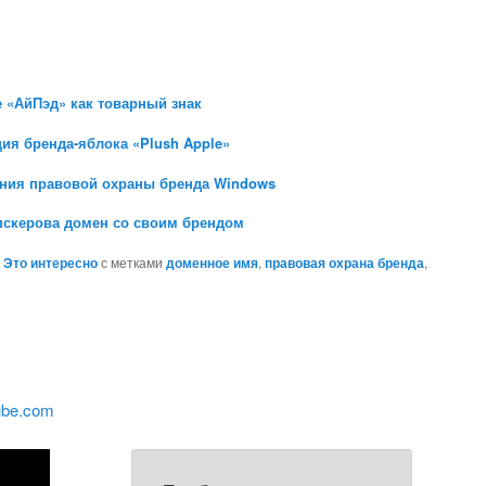
е «АйПэд» как товарный знак
ция бренда-яблока «Plush Apple»
ния правовой охраны бренда Windows
ипскерова домен со своим брендом
,
Это интересно
с метками
доменное имя
,
правовая охрана бренда
,
ube.com