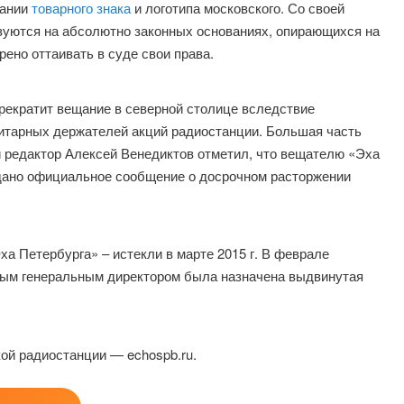
вании
товарного знака
и логотипа московского. Со своей
ьзуются на абсолютно законных основаниях, опирающихся на
ено оттаивать в суде свои права.
прекратит вещание в северной столице вследствие
ритарных держателей акций радиостанции. Большая часть
 редактор Алексей Венедиктов отметил, что вещателю «Эха
дано официальное сообщение о досрочном расторжении
а Петербурга» – истекли в марте 2015 г. В феврале
овым генеральным директором была назначена выдвинутая
кой радиостанции — echospb.ru.