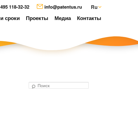
 495 118-32-32
info@patentus.ru
Ru
и сроки
Проекты
Медиа
Контакты
П
о
авигация
и
о
с
аписям
к