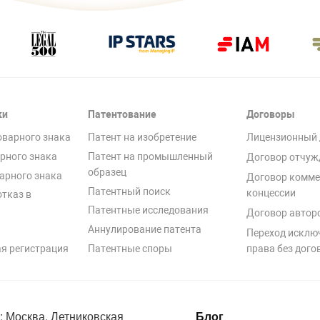
ки
Патентование
Договоры
оварного знака
Патент на изобретение
Лицензионный 
рного знака
Патент на промышленный
Договор отчуж
образец
арного знака
Договор комме
Патентный поиск
концессии
отказ в
Патентные исследования
Договор автор
Аннулирование патента
Переход исклю
я регистрация
Патентные споры
права без дого
: Москва, Летниковская
Блог