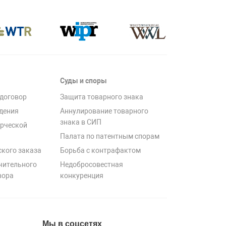
Суды и споры
договор
Защита товарного знака
дения
Аннулирование товарного
знака в СИП
рческой
Палата по патентным спорам
ского заказа
Борьба с контрафактом
чительного
Недобросовестная
вора
конкуренция
Мы в соцсетях