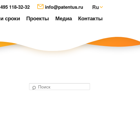
 495 118-32-32
info@patentus.ru
Ru
и сроки
Проекты
Медиа
Контакты
П
о
авигация
и
о
с
аписям
к