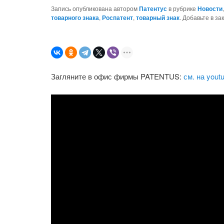
Запись опубликована автором
Патентус
в рубрике
Новости
товарного знака
,
Роспатент
,
товарный знак
. Добавьте в з
Загляните в офис фирмы PATENTUS:
см. на yout