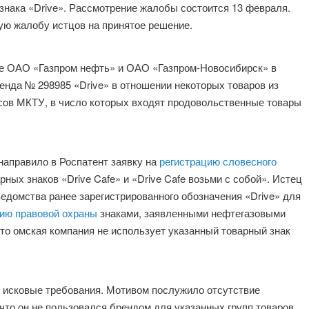
 знака «Drive». Рассмотрение жалобы состоится 13 февраля.
ую жалобу истцов на принятое решение.
ие ОАО «Газпром нефть» и ОАО «Газпром-Новосибирск» в
енда № 298985 «Drive» в отношении некоторых товаров из
ассов МКТУ, в число которых входят продовольственные товары
направило в Роспатент заявку на
регистрацию словесного
ных знаков «Drive Cafe» и «Drive Cafe возьми с собой». Истец
 ведомства ранее зарегистрированного обозначения «Drive» для
ию правовой охраны
знаками, заявленными нефтегазовыми
что омская компания не использует указанный товарный знак
ь исковые требования. Мотивом послужило отсутствие
что он не пользовался брендом для указанных групп товаров