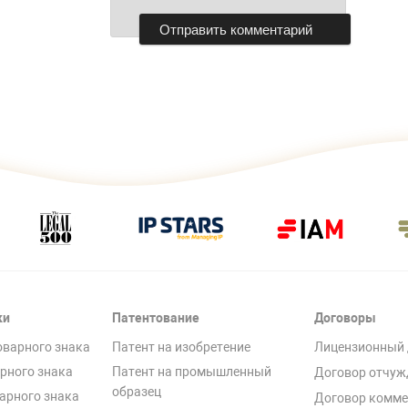
ки
Патентование
Договоры
оварного знака
Патент на изобретение
Лицензионный 
рного знака
Патент на промышленный
Договор отчуж
образец
арного знака
Договор комме