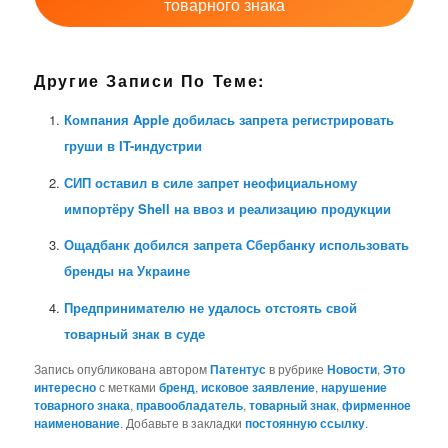
товарного знака
Другие Записи По Теме:
Компания Apple добилась запрета регистрировать
груши в IT-индустрии
СИП оставил в силе запрет неофициальному
импортёру Shell на ввоз и реализацию продукции
Ощадбанк добился запрета Сбербанку использовать
бренды на Украине
Предпринимателю не удалось отстоять свой
товарный знак в суде
Запись опубликована автором
Патентус
в рубрике
Новости
,
Это
интересно
с метками
бренд
,
исковое заявление
,
нарушение
товарного знака
,
правообладатель
,
товарный знак
,
фирменное
наименование
. Добавьте в закладки
постоянную ссылку
.