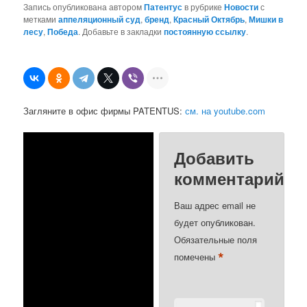
Запись опубликована автором
Патентус
в рубрике
Новости
с
метками
аппеляционный суд
,
бренд
,
Красный Октябрь
,
Мишки в
лесу
,
Победа
. Добавьте в закладки
постоянную ссылку
.
Загляните в офис фирмы PATENTUS:
см. на youtube.com
Добавить
комментарий
Ваш адрес email не
будет опубликован.
Обязательные поля
*
помечены