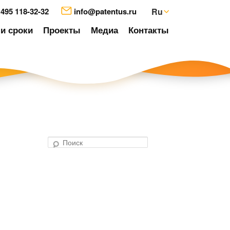
 495 118-32-32
info@patentus.ru
Ru
и сроки
Проекты
Медиа
Контакты
П
о
авигация
и
о
с
аписям
к