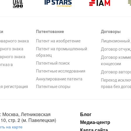
ки
Патентование
Договоры
оварного знака
Патент на изобретение
Лицензионный 
рного знака
Патент на промышленный
Договор отчуж
образец
арного знака
Договор комме
Патентный поиск
концессии
отказ в
Патентные исследования
Договор автор
Аннулирование патента
Переход исклю
я регистрация
Патентные споры
права без дого
: Москва, Летниковская
Блог
10, стр. 2 (м. Павелецкая)
Медиа-центр
ть на карте
Карта сайта