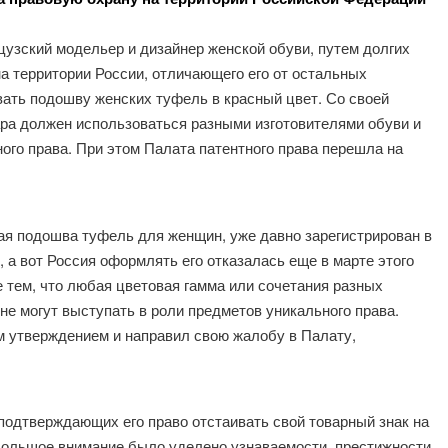
цузский модельер и дизайнер женской обуви, путем долгих
а территории России, отличающего его от остальных
ать подошву женских туфель в красный цвет. Со своей
ара должен использоваться разными изготовителями обуви и
ого права. При этом Палата патентного права перешла на
сная подошва туфель для женщин, уже давно зарегистрирован в
 а вот Россия оформлять его отказалась еще в марте этого
 тем, что любая цветовая гамма или сочетания разных
не могут выступать в роли предметов уникального права.
м утверждением и направил свою жалобу в Палату,
 подтверждающих его право отстаивать свой товарный знак на
 большое внимание было уделено узнаваемости, престижности