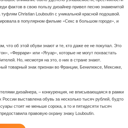
реди фактов в свою пользу дизайнер привел песню знаменитой
уфлям Christian Louboutin с уникальной красной подошвой.
урировала в популярном фильме «Секс в большом городе», и
 что об этой обуви знают и те, кто даже ее не покупал. Это
тон», «Феррари» или «Ягуар», которые не могут похвастать
елей. Но, несмотря на это, о них в стране знают.
ный товарный знак признан во Франции, Бенилюксе, Мексике,
телями дизайнера, – конкуренция, не вписывающаяся в рамки
х России выставлена обувь за несколько тысяч рублей, будто
ессуары стоят не меньше сорока, а то и пятидесяти тысяч
предоставила правовую охрану знаку Louboutin.