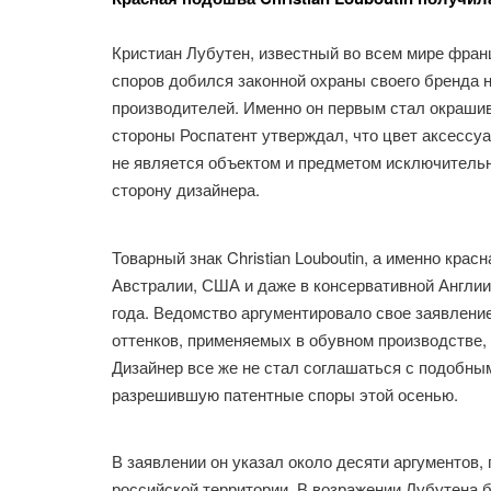
Кристиан Лубутен, известный во всем мире фран
споров добился законной охраны своего бренда н
производителей. Именно он первым стал окрашив
стороны Роспатент утверждал, что цвет аксессу
не является объектом и предметом исключительн
сторону дизайнера.
Товарный знак Christian Louboutin, а именно кра
Австралии, США и даже в консервативной Англии,
года. Ведомство аргументировало свое заявление
оттенков, применяемых в обувном производстве, 
Дизайнер все же не стал соглашаться с подобны
разрешившую патентные споры этой осенью.
В заявлении он указал около десяти аргументов,
российской территории. В возражении Лубутена