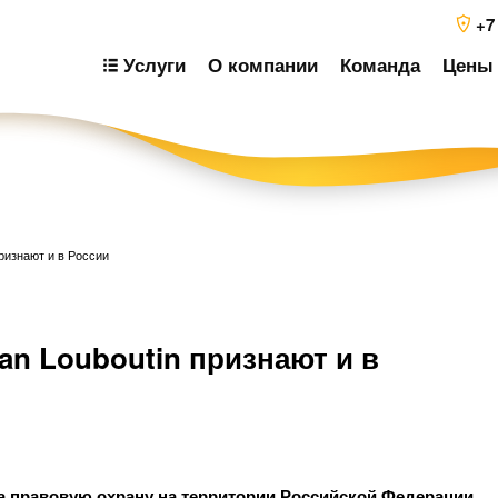
+7
Услуги
О компании
Команда
Цены 
признают и в России
Н
an Louboutin признают и в
п
з
ла правовую охрану на территории Российской Федерации