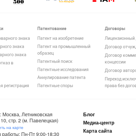
ки
Патентование
Договоры
оварного знака
Патент на изобретение
Лицензионный 
рного знака
Патент на промышленный
Договор отчуж
образец
арного знака
Договор комме
Патентный поиск
концессии
отказ в
Патентные исследования
Договор автор
Аннулирование патента
Переход исклю
я регистрация
Патентные споры
права без дого
: Москва, Летниковская
Блог
10, стр. 2 (м. Павелецкая)
Медиа-центр
ть на карте
Карта сайта
 работы: Пн-Пт 9:00-18:30