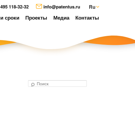
 495 118-32-32
info@patentus.ru
Ru
и сроки
Проекты
Медиа
Контакты
П
о
авигация
и
о
с
аписям
к