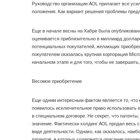
Руководство организации AOL прилагает все уси
положения. Как вариант решения проблемы предл
Еще в начале весны на Хабре была опубликована 
оценивается приблизительно в миллиард долларо
потенциальных покупателей, желающих приобрести
покупателем оказалась крупная корпорация Micro
начальном этапе и для того, чтобы ее завершить
Весомое приобретение
Еще одним интересным фактом является то, что к
появилось исключительное право использовать е
в специальном договоре. Не секрет, что патент
значение. Фактически холдинг AOL продал весь 
виде деятельности. Однако, как оказалось, на
патентов, в которых содержится описание различ