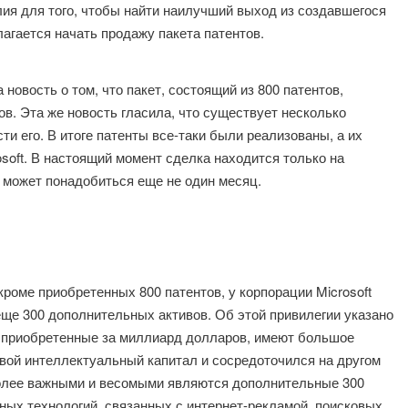
лия для того, чтобы найти наилучший выход из создавшегося
агается начать продажу пакета патентов.
новость о том, что пакет, состоящий из 800 патентов,
в. Эта же новость гласила, что существует несколько
 его. В итоге патенты все-таки были реализованы, а их
soft. В настоящий момент сделка находится только на
, может понадобиться еще не один месяц.
роме приобретенных 800 патентов, у корпорации Microsoft
ще 300 дополнительных активов. Об этой привилегии указано
ы, приобретенные за миллиард долларов, имеют большое
свой интеллектуальный капитал и сосредоточился на другом
иболее важными и весомыми являются дополнительные 300
ных технологий, связанных с интернет-рекламой, поисковых