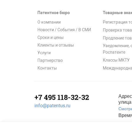
Патентное бюро
Товарные зна
О компании
Регистрация т
Новости / События / В СМИ
Проверка това
Сроки и цены
Продление тов
Клиенты и отзывы
Уведомление, 
Роспатенте
Услуги
Классы МКТУ
Партнерство
Международна
Контакты
+7 495 118-32-32
Адрес
улица 
info@patentus.ru
Смотре
Время
Полити
©
2006-2026
, ООО «Патентус».