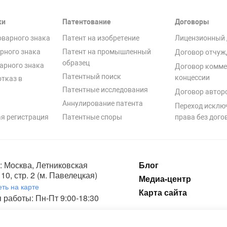
ки
Патентование
Договоры
оварного знака
Патент на изобретение
Лицензионный 
рного знака
Патент на промышленный
Договор отчуж
образец
арного знака
Договор комме
Патентный поиск
концессии
отказ в
Патентные исследования
Договор автор
Аннулирование патента
Переход исклю
я регистрация
Патентные споры
права без дого
: Москва, Летниковская
Блог
10, стр. 2 (м. Павелецкая)
Медиа-центр
ть на карте
Карта сайта
 работы: Пн-Пт 9:00-18:30
ка конфиденциальности и пользовательское соглашение на обработку п