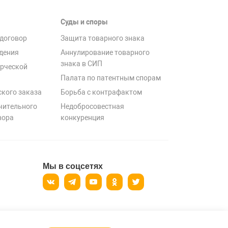
Суды и споры
договор
Защита товарного знака
дения
Аннулирование товарного
знака в СИП
рческой
Палата по патентным спорам
ского заказа
Борьба с контрафактом
чительного
Недобросовестная
вора
конкуренция
Мы в соцсетях
ерсональных данных