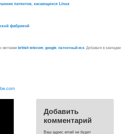
ушение патентов, касающихся Linux
рской фабрикой
с метками
british telecom
,
google
,
патентный иск
. Добавьте в закладки
ube.com
Добавить
комментарий
Ваш адрес email не будет