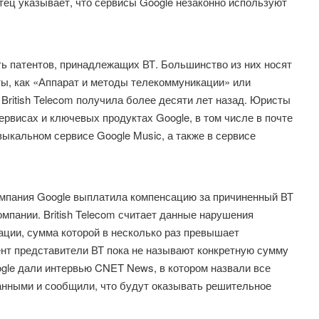
тец указывает, что сервисы Google незаконно используют
ть патентов, принадлежащих ВТ. Большинство из них носят
ты, как «Аппарат и методы телекоммуникации» или
ritish Telecom получила более десяти лет назад. Юристы
рвисах и ключевых продуктах Google, в том числе в почте
узыкальном сервисе Google Music, а также в сервисе
компания Google выплатила компенсацию за причиненный ВТ
мпании. British Telecom считает данные нарушения
ции, сумма которой в несколько раз превышает
нт представители ВТ пока не называют конкретную сумму
gle дали интервью CNET News, в котором назвали все
ванными и сообщили, что будут оказывать решительное