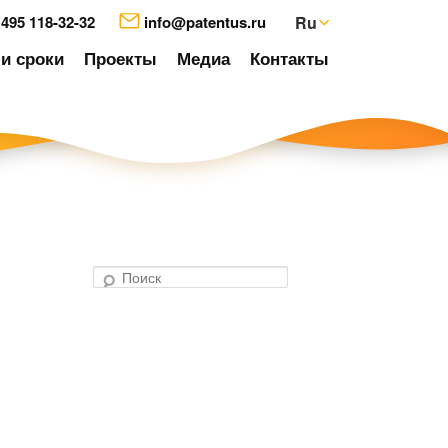
 495 118-32-32
info@patentus.ru
Ru
и сроки
Проекты
Медиа
Контакты
П
о
авигация
и
о
с
аписям
к