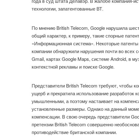
года в суд штата Делавэр. В жалобе компания-ис
технологии, запатентованные ВТ.
По мнению British Telecom, Google нарушила шес
общий характер, к примеру, такие спорные патен
«Информационная система». Некоторые патенты B
компании обнаружили нарушения почти во всех се
Gmail, картах Google Maps, системе Android, в м
контекстной рекламы и поиске Google.
Представители British Telecom требуют, чтобы 
ущерб и прекратила использование разработок ко
умышленными, а поэтому настаивает на компенса
установленные размеры. Однако на данный моме
компенсации. В свою очередь представители Goo
претензии British Telecom совершенно необосно
противодействие британской компании.