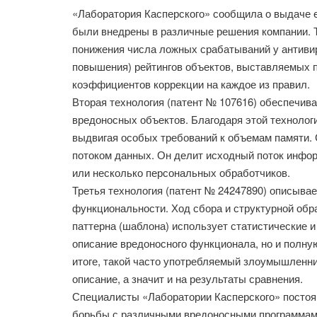
«Лаборатория Касперского» сообщила о выдаче е
были внедрены в различные решения компании. Т
понижения числа ложных срабатываний у антиви
повышения) рейтингов объектов, выставляемых
коэффициентов коррекции на каждое из правил.
Вторая технология (патент № 107616) обеспечива
вредоносных объектов. Благодаря этой технолог
выдвигая особых требований к объемам памяти. 
потоком данных. Он делит исходный поток инфор
или несколько персональных обработчиков.
Третья технология (патент № 24247890) описыва
функциональности. Ход сбора и структурной об
паттерна (шаблона) использует статистические и
описание вредоносного функционала, но и полн
итоге, такой часто употребляемый злоумышленни
описание, а значит и на результаты сравнения.
Специалисты «Лаборатории Касперского» постоя
борьбы с различными вредоносными программами