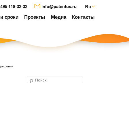
 495 118-32-32
info@patentus.ru
Ru
и сроки
Проекты
Медиа
Контакты
х решений
П
о
авигация
и
о
с
аписям
к