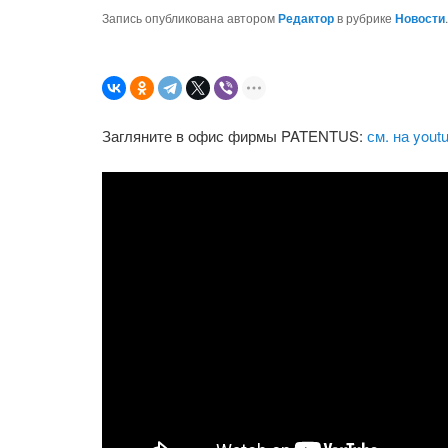
Запись опубликована автором
Редактор
в рубрике
Новости
Загляните в офис фирмы PATENTUS:
см. на yout