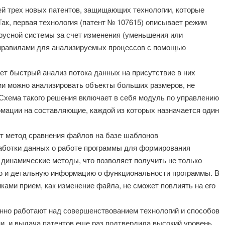
й трех новых патентов, защищающих технологии, которые
ак, первая технология (патент № 107615) описывает режим
русной системы за счет изменения (уменьшения или
 правилами для анализируемых процессов с помощью
ет быстрый анализ потока данных на присутствие в них
ии можно анализировать объекты больших размеров, не
Схема такого решения включает в себя модуль по управлению
мации на составляющие, каждой из которых назначается один
ет метод сравнения файлов на базе шаблонов
работки данных о работе программы для формирования
 динамические методы, что позволяет получить не только
ую и детальную информацию о функциональности программы. В
ками прием, как изменение файла, не сможет повлиять на его
нно работают над совершенствованием технологий и способов
, и выдача патентов еще раз подтвердила высокий уровень