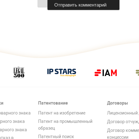
ки
Патентование
Договоры
оварного знака
Патент на изобретение
Лицензионный 
рного знака
Патент на промышленный
Договор отчуж
образец
арного знака
Договор комме
Патентный поиск
концессии
отказ в