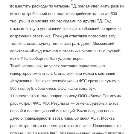
возместить расходы по четырем ТД, желая увеличить размер
исковых требований впоследствии приблизительно до 500
тыс. руб. и объясняя это расходами по другим ТД. Суд
отказал истцу в увеличении исковых требований по причине
возражения ответчика. Позиция ответчика позволила ему
только снизить сумму, но не выиграть дело. Московский
арбитражный суд взыскал с ответчика около 50 тыс. рублей,
иск к ФТС вообще не был удовлетворен.
Такой небольшой, но успех заставил параллельных
импортеров оживиться. С аналогичным иском к компании
«Крушовице, Чешская республика» и ФТС сразу на сумму в
500 тыс. руб. обратилось ООО «Элитвода.ру».
11 апреля этого года вопрос по иску ООО «Бахус Премиум»
рассмотрел ФАС МО. Результат — отмена судебных актов
первой и апелляционной инстанций. Было создано новое
дело о правомерности ввоза пива. 06 июля АС г. Москвы
рассмотрел его и полностью отказал в иске. Произошло это
потому, что 16 марта ФАС МО кардинально изменил практику