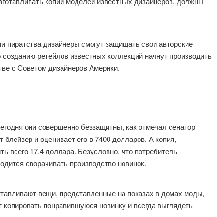
изготавливать копии моделей известных дизайнеров, должны
ии пиратства дизайнеры смогут защищать свои авторские
по созданию ретейлов известных коллекций начнут производить
тве с Советом дизайнеров Америки.
сегодня они совершенно беззащитны, как отмечал сенатор
 блейзер и оценивает его в 7400 долларов. А копия,
ить всего 17,4 доллара. Безусловно, что потребитель
ходится сворачивать производство новинок.
готавливают вещи, представленные на показах в домах моды,
 копировать понравившуюся новинку и всегда выглядеть