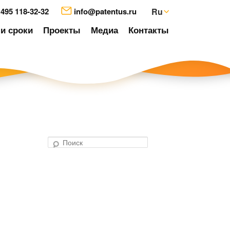
 495 118-32-32
info@patentus.ru
Ru
и сроки
Проекты
Медиа
Контакты
П
о
авигация
и
о
с
аписям
к