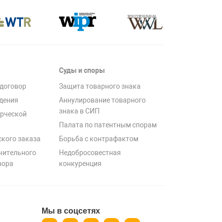
Суды и споры
договор
Защита товарного знака
дения
Аннулирование товарного
знака в СИП
рческой
Палата по патентным спорам
ского заказа
Борьба с контрафактом
чительного
Недобросовестная
вора
конкуренция
Мы в соцсетях