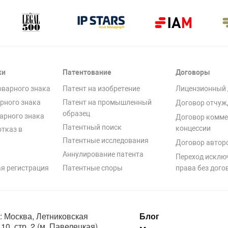
ки
Патентование
Договоры
оварного знака
Патент на изобретение
Лицензионный 
рного знака
Патент на промышленный
Договор отчуж
образец
арного знака
Договор комме
Патентный поиск
концессии
отказ в
Патентные исследования
Договор автор
Аннулирование патента
Переход исклю
я регистрация
Патентные споры
права без дого
: Москва, Летниковская
Блог
10, стр. 2 (м. Павелецкая)