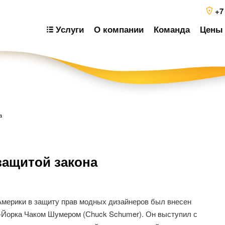
+7
Услуги
О компании
Команда
Цены 
а
Н
ащитой закона
п
з
мерики в защиту прав модных дизайнеров был внесен
-Йорка Чаком Шумером (Сhuck Schumer). Он выступил с