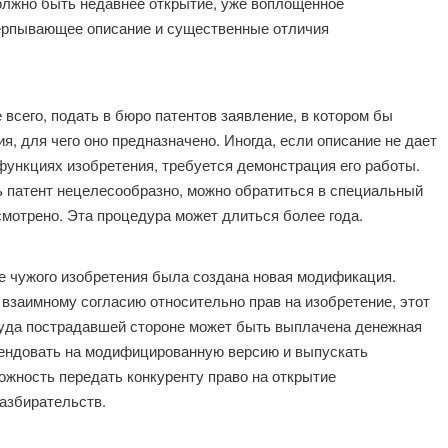
должно быть недавнее открытие, уже воплощенное
черпывающее описание и существенные отличия
 всего, подать в бюро патентов заявление, в котором бы
я, для чего оно предназначено. Иногда, если описание не дает
функциях изобретения, требуется демонстрация его работы.
ть патент нецелесообразно, можно обратиться в специальный
смотрено. Эта процедура может длиться более года.
зе чужого изобретения была создана новая модификация.
к взаимному согласию относительно прав на изобретение, этот
суда пострадавшей стороне может быть выплачена денежная
етендовать на модифицированную версию и выпускать
ожность передать конкуренту право на открытие
азбирательств.