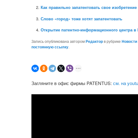
Как правильно запатентовать свое изобретение
Слово «город» тоже хотят запатентовать
Открытие патентно-информационного центра в
Запись опубликована автором
Редактор
в рубрике
Новости
постоянную ссылку
.
Загляните в офис фирмы PATENTUS:
см. на yout