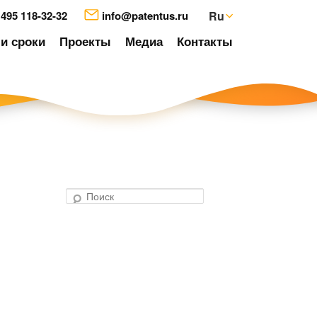
 495 118-32-32
info@patentus.ru
Ru
и сроки
Проекты
Медиа
Контакты
П
о
авигация
и
о
с
аписям
к